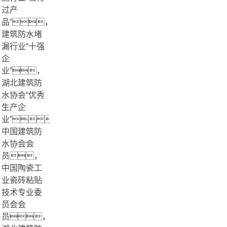
过产
品”，
建筑防水堵
漏行业“十强
企
业”，
湖北建筑防
水协会“优秀
生产企
业”，
中国建筑防
水协会会
员，
中国陶瓷工
业瓷砖粘贴
技术专业委
员会会
员，