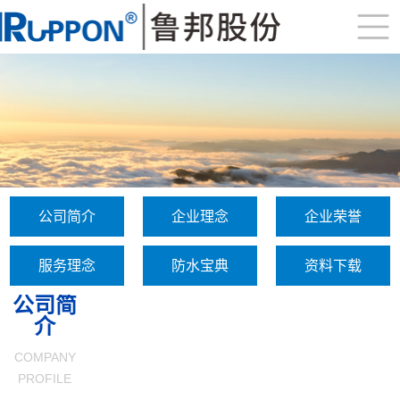
公司简介
企业理念
企业荣誉
服务理念
防水宝典
资料下载
公司简
介
COMPANY
PROFILE