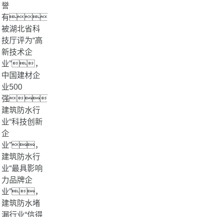
誉
有：
被湖北省科
技厅评为“高
新技术企
业”，
中国建材企
业500
强，
建筑防水行
业“科技创新
企
业”，
建筑防水行
业“最具影响
力品牌企
业”，
建筑防水堵
漏行业“信得