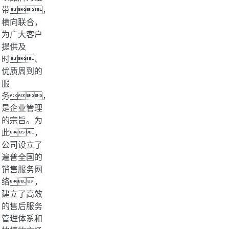
带，
横向联合，
为广大客户
提供及
时、
优质周到的
服
务，
是企业管理
的宗旨。为
此，
公司设立了
遍普全国的
销售服务网
络，
建立了高效
的售后服务
管理体系和