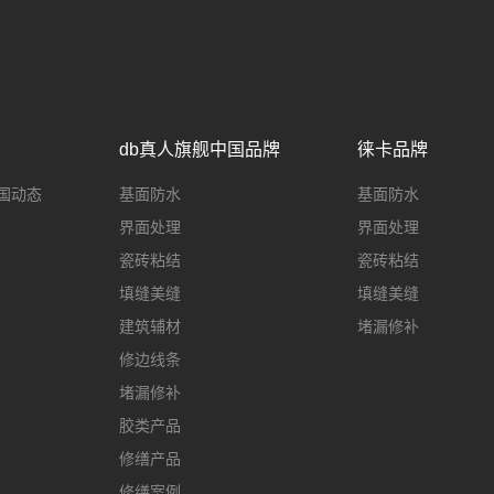
db真人旗舰中国品牌
徕卡品牌
国动态
基面防水
基面防水
界面处理
界面处理
瓷砖粘结
瓷砖粘结
填缝美缝
填缝美缝
建筑辅材
堵漏修补
修边线条
堵漏修补
胶类产品
修缮产品
修缮案例