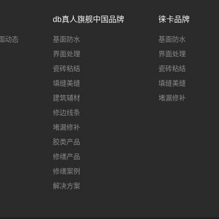
db真人旗舰中国品牌
徕卡品牌
国动态
基面防水
基面防水
界面处理
界面处理
瓷砖粘结
瓷砖粘结
填缝美缝
填缝美缝
建筑辅材
堵漏修补
修边线条
堵漏修补
胶类产品
修缮产品
修缮案例
解决方案