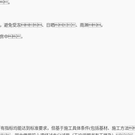
。
，避免受冻、日晒、雨淋。
房中，
所有指标均能达到标准要求，但基于施工具体条件
(
包括基材、施工方法