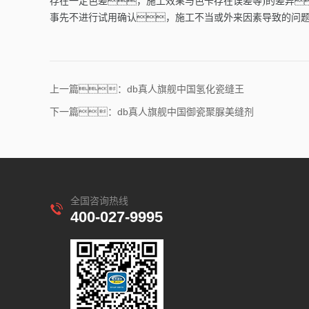
存在一定色差，施工效果与色卡存在误差等
)
的差异
事先不进行试用确认，施工不当或外来因素导致的问
上一篇：db真人旗舰中国氢化瓷缝王
下一篇：db真人旗舰中国御瓷聚脲美缝剂
全国咨询热线
400-027-9995