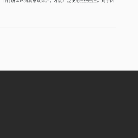
。自行确认达到满意效果后，才能广泛使用。对于因