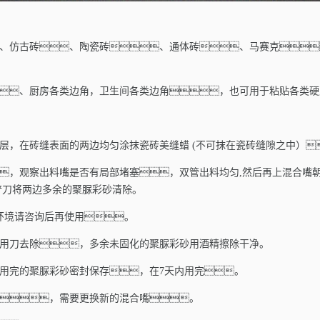
、仿古砖、陶瓷砖、通体砖、马赛克
、厨房各类边角，卫生间各类边角，也可用于粘贴各类硬
松层，在砖缝表面的两边均匀涂抹瓷砖美缝蜡
(
不可抹在瓷砖缝隙之中）
，观察出料嘴是否有局部堵塞，双管出料均匀
,
然后再上混合嘴
铲刀将两边多余的聚脲彩砂清除。
环境请咨询后再使用。
用刀去除，多余未固化的聚脲彩砂用酒精擦除干净。
用完的聚脲彩砂密封保存，在
7
天内用完。
，需要更换新的混合嘴。