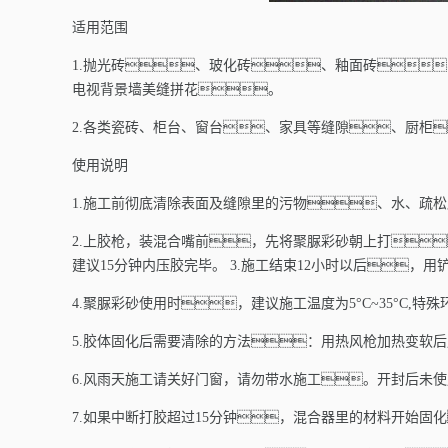
适用范围
1.抛光砖、玻化砖、釉面砖
电视背景墙美缝拼花。
2.
各类瓷砖、柜台、窗台、家具等缝隙、厨柜
使用说明
1.
施工前彻底清除表面及缝隙里的污物、水、疏
2.
上胶枪，装混合嘴前，先将聚脲彩砂朝上打
建议
15
分钟内压胶完毕。
3.
施工结束
12
小时以后，用
4.
聚脲彩砂使用时，建议施工温度为
5
°
C~35
°
C,
特殊
5.
胶体固化后需要清除的方法：用热风枪加热变软后
6.
风雨天施工请关好门窗，请勿带水施工。开封后未使
7.
如果中断打胶超过
15
分钟，混合器里的材料开始固化