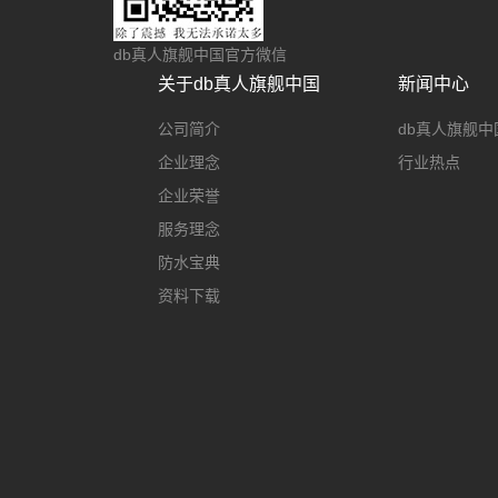
db真人旗舰中国官方微信
关于db真人旗舰中国
新闻中心
公司简介
db真人旗舰中
企业理念
行业热点
企业荣誉
服务理念
防水宝典
资料下载