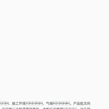
、施工环境、气候，产品批次间