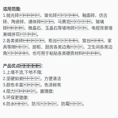
适用范围
:
1.
抛光砖、玻化砖、釉面砖、仿古
砖、陶瓷砖、通体砖、马赛克、玻璃
砖、微晶石、玉晶石等墙地砖、电视背景墙
美缝拼花。
2.
各类瓷砖、柜台、窗台、家
具等隙、厨柜、厨房各类边角，卫生间各类边
角，也可用于粘贴各类硬质材料。
产品优点：
1.
上墙不流
,
下地不塌
;
2.
坚硬如瓷，方便清洁
3.
颜色丰富，色泽鲜亮
4.
阻力。崴珊糜
;
5.
环保更健康
;
6.
防水、防污、防霉。