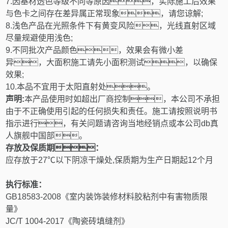
7.
因基材透色等级不同等原因，实际施工后效果
与色卡之间存在差异属正常现象，请您谅解
;
8.
浅色产品在光照条件下有黄变风险，光线直射区域
尽量规避使用浅色
;
9.
不同批次产品颜色，效果会有微小差
异，大面积施工请先小面积测试，以确保
效果
;
10.
本品不宜用于太阳直射处。
声明
:
本产品使用时如超出厂商控制，本公司不承担
由于不正确使用引起的任何损失和责任。施工请按照说明书
指示进行，有关问题请咨询当地经销点或本公司db真
人旗舰中国部。
存放及保质期：
应存放于
27
℃以下阴凉干燥处
,
保质期为生产日期起
12
个月
执行标准：
GB18583-2008
《室内装饰装修材料胶粘剂中有害物质限
量》
JC/T 1004-2017
《陶瓷砖填缝剂》