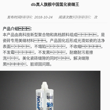
db真人旗舰中国氢化瓷缝王
发布时间：2018-10-24
阅读次数：
次
产品介绍：
本产品由高科技新型聚合物和高档颜料组成，是
瓷砖专用美缝材料
。
产品固化后形成光滑如瓷的洁净
表面，不塌陷，不收缩，
不发霉，不发黑，耐磨耐污易擦
洗
。
美化瓷砖缝隙的同时，解决缝隙
黑、脏顽固问题。