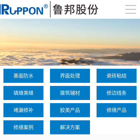
基面防水
界面处理
瓷砖粘结
填缝美缝
建筑辅材
修边线条
堵漏修补
胶类产品
修缮产品
修缮案例
解决方案