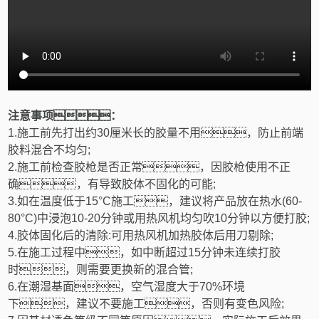
注意事项：
1.
施工前先打出约
30
厘米长的胶量不用，防止前端
胶料混合不均匀
;
2.
施工前检查胶枪是否正常，因胶枪使用不正
确，有导致胶体不固化的可能
;
3.
如在温度低于
15
°
C
施工，建议将产品放在热水
(60-
80
°
C)
中浸泡
10-20
分钟或用热风机均匀吹
10
分钟以方便打胶
;
4.
胶体固化后的清除
:
可用热风机加热胶体后用刀剔除
;
5.
在施工过程中，如中断超过
15
分钟未连续打胶
时，则需要更换新的混合管
;
6.
在潮湿基面，空气湿度大于
70%
环境
下，建议不要施工，否则有变色风险
;